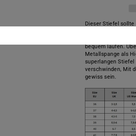
Dieser Stiefel sollt
Leder gefertigt und
hoch und lässt sich
bequem laufen. Über
Metallspange als Hig
superlangen Stiefel
verschwinden, Mit d
gewiss sein.