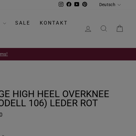
SPRACH
Instagram
Facebook
YouTube
Pinterest
Deutsch
S
SALE
KONTAKT
EINLOGGEN
SUCHE
EIN
oms!
GE HIGH HEEL OVERKNEE
ODELL 106) LEDER ROT
0