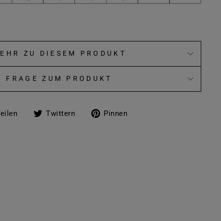
EHR ZU DIESEM PRODUKT
FRAGE ZUM PRODUKT
Auf
Auf
Auf
eilen
Twittern
Pinnen
Facebook
Twitter
Pinterest
teilen
twittern
pinnen