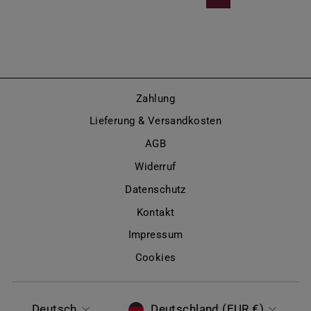
Zahlung
Lieferung & Versandkosten
AGB
Widerruf
Datenschutz
Kontakt
Impressum
Cookies
SPRACHE
WÄHRUNG
Deutsch
Deutschland (EUR €)