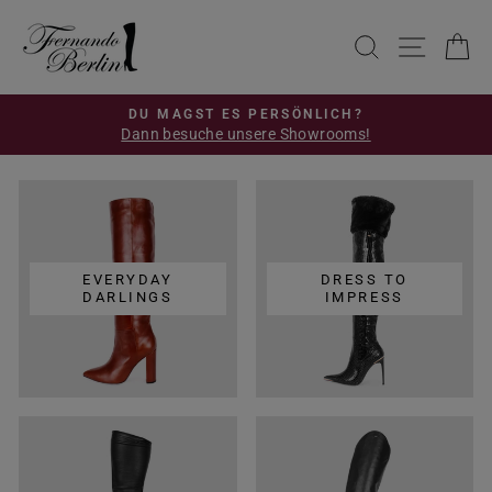
Direkt
zum
SUCHE
SEIT
E
Inhalt
DU MAGST ES PERSÖNLICH?
Dann besuche unsere Showrooms!
Pause
Diashow
EVERYDAY
DRESS TO
DARLINGS
IMPRESS