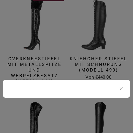
OVERKNEESTIEFEL
KNIEHOHER STIEFEL
MIT METALLSPITZE
MIT SCHNÜRUNG
UND
(MODELL 490)
WEBPELZBESATZ
Von €440,00
(METALL 960)
Von €1.100,00