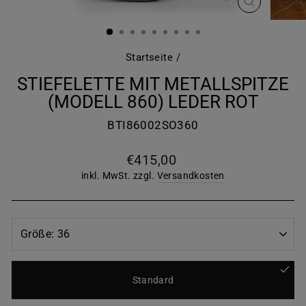
SCHLIESS
ESC)
Startseite
/
STIEFELETTE MIT METALLSPITZE
(MODELL 860) LEDER ROT
BTI86002SO360
Normaler
€415,00
Preis
inkl. MwSt. zzgl.
Versandkosten
Standard