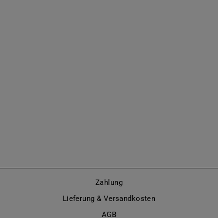
STIEFELETTE
MIT
METALLSPITZE
(MODELL 860)
Von €415,00
Zahlung
Lieferung & Versandkosten
AGB