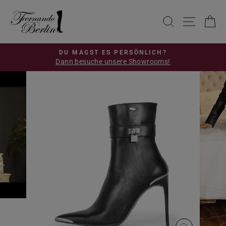
Direkt
zum
SUCHE
SEIT
E
Inhalt
DU MAGST ES PERSÖNLICH?
Dann besuche unsere Showrooms!
Pause
Diashow