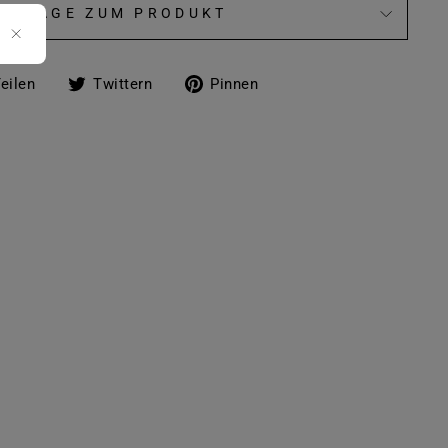
FRAGE ZUM PRODUKT
Auf
Auf
Auf
eilen
Twittern
Pinnen
Facebook
Twitter
Pinterest
teilen
twittern
pinnen