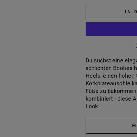
IN 
Du suchst eine eleg
schlichten Booties 
Heels, einen hohen 
Korkplateausohle k
Füße zu bekommen. 
kombiniert - diese 
Look.
M