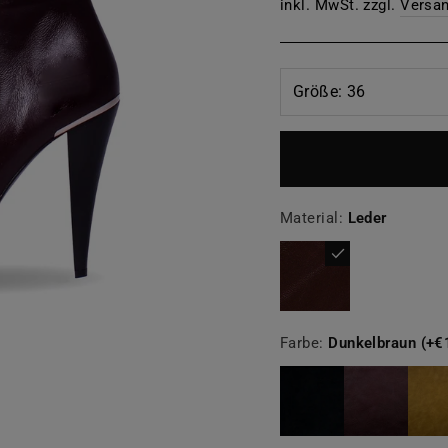
Preis
inkl. MwSt. zzgl.
Versa
Material:
Leder
Farbe:
Dunkelbraun (+€