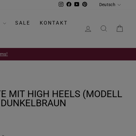
SPRACH
Instagram
Facebook
YouTube
Pinterest
Deutsch
S
SALE
KONTAKT
EINLOGGEN
SUCHE
EIN
oms!
E MIT HIGH HEELS (MODELL
R DUNKELBRAUN