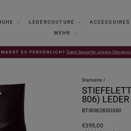
HUHE
LEDERCOUTURE
ACCESSOIRE
MEHR
Dann besuche unsere Showro
 MAGST ES PERSÖNLICH?
Pause
Diashow
Startseite
/
STIEFELETT
806) LEDE
BTI80628SO360
Normaler
€395,00