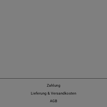
KNIEHOHER
STIEFEL MIT
HIGH HEELS
(MODELL 301)
Von €635,00
Zahlung
Lieferung & Versandkosten
AGB