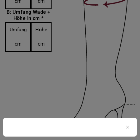
cm
cm
B: Umfang Wade +
Höhe in cm *
Umfang
Höhe
cm
cm