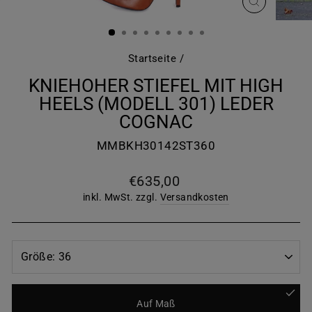
SCHLIESS
ESC)
Startseite
/
KNIEHOHER STIEFEL MIT HIGH
HEELS (MODELL 301) LEDER
COGNAC
MMBKH30142ST360
Normaler
€635,00
Preis
inkl. MwSt. zzgl.
Versandkosten
Auf Maß