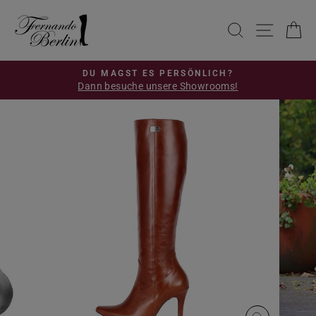
Direkt
zum
SUCHE
SEIT
E
Inhalt
DU MAGST ES PERSÖNLICH?
Dann besuche unsere Showrooms!
Pause
Diashow