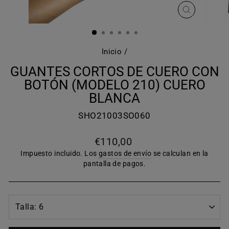
CERRAR
(ESC)
Inicio
/
GUANTES CORTOS DE CUERO CON
BOTÓN (MODELO 210) CUERO
BLANCA
SHO21003SO060
Precio
€110,00
habitual
Impuesto incluido. Los
gastos de envío
se calculan en la
pantalla de pagos.