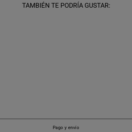
TAMBIÉN TE PODRÍA GUSTAR:
GUANTES DE
CUERO EXTRA
CORTOS CON
BOTONES
(MODELO 208)
De €110,00
Pago y envío