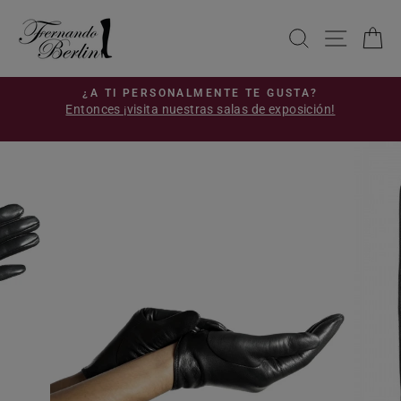
Ir
directamente
BUSCAR
NAVE
C
al
contenido
S
¿A TI PERSONALMENTE TE GUSTA?
Entonces ¡visita nuestras salas de exposición!
diapositivas
!
pausa