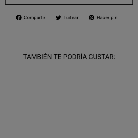
Compartir
Tuitear
Pinear
Compartir
Tuitear
Hacer pin
en
en
en
Facebook
Twitter
Pinter
TAMBIÉN TE PODRÍA GUSTAR:
CORDONES
PARA BOTAS
CON CIERRE