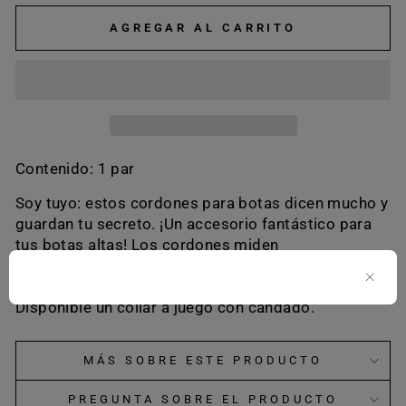
AGREGAR AL CARRITO
Contenido: 1 par
Soy tuyo: estos cordones para botas dicen mucho y
guardan tu secreto. ¡Un accesorio fantástico para
tus botas altas! Los cordones miden
aproximadamente 2,5 cm de ancho y se cierran con
una hebilla.
Disponible un collar a juego con candado.
MÁS SOBRE ESTE PRODUCTO
PREGUNTA SOBRE EL PRODUCTO