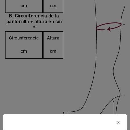
cm
cm
B: Circunferencia de la
pantorrilla + altura en cm
*
Circunferencia
Altura
cm
cm