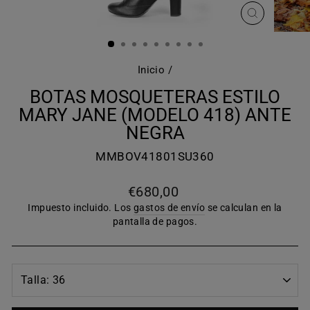
CERRAR
(ESC)
Inicio
/
BOTAS MOSQUETERAS ESTILO
MARY JANE (MODELO 418) ANTE
NEGRA
MMBOV41801SU360
Precio
€680,00
habitual
Impuesto incluido. Los
gastos de envío
se calculan en la
pantalla de pagos.