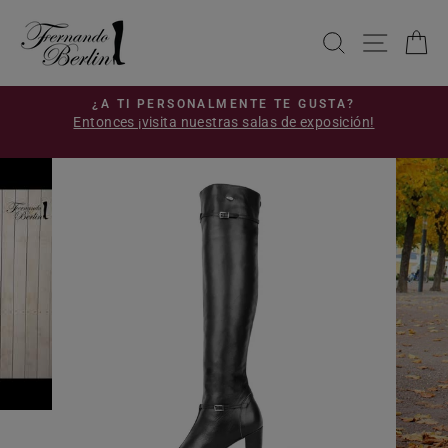
Ir
directamente
BUSCAR
NAVE
C
al
contenido
S
¿A TI PERSONALMENTE TE GUSTA?
Entonces ¡visita nuestras salas de exposición!
diapositivas
!
pausa