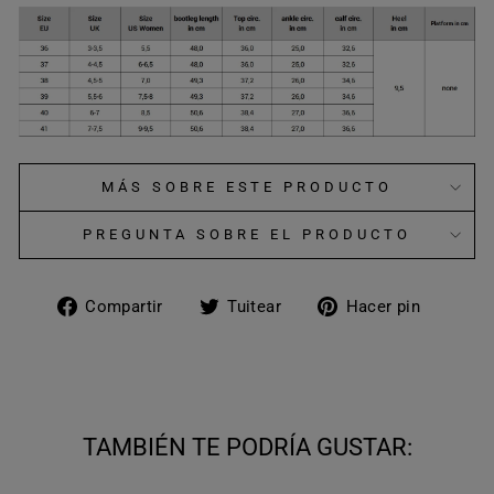
MÁS SOBRE ESTE PRODUCTO
PREGUNTA SOBRE EL PRODUCTO
Compartir
Tuitear
Pinear
Compartir
Tuitear
Hacer pin
en
en
en
Facebook
Twitter
Pinter
TAMBIÉN TE PODRÍA GUSTAR: