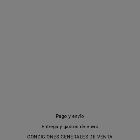
BOTAS
MOSQUETERAS
ESTILO MARY
JANE (MODELO
418)
De €680,00
Pago y envío
Entrega y gastos de envío
CONDICIONES GENERALES DE VENTA