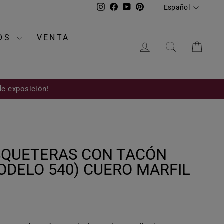
IDIOMA
Instagram
Facebook
YouTube
Pinterest
Español
IOS
VENTA
INGRESAR
BUSCAR
CAR
de exposición!
QUETERAS CON TACÓN
ODELO 540) CUERO MARFIL