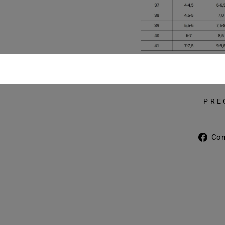
M
PRE
Com