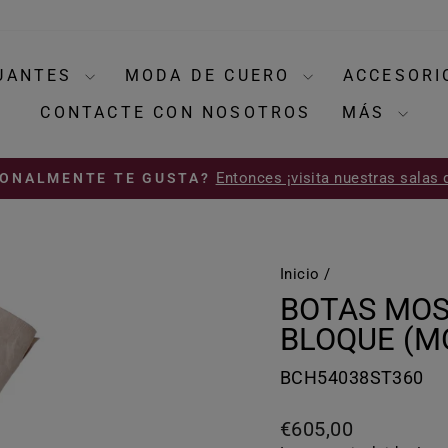
UANTES
MODA DE CUERO
ACCESOR
CONTACTE CON NOSOTROS
MÁS
Entonces ¡visita nuestras salas 
SONALMENTE TE GUSTA?
diapositivas
pausa
Inicio
/
BOTAS MOS
BLOQUE (M
BCH54038ST360
Precio
€605,00