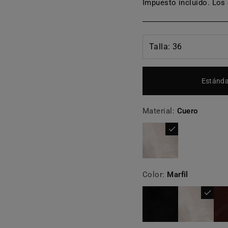
habitual
Impuesto incluido. Los
Estánda
Material:
Cuero
Color:
Marfil