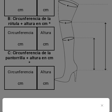
cm
cm
B: Circunferencia de la
rótula + altura en cm *
Circunferencia
Altura
cm
cm
C: Circunferencia de la
pantorrilla + altura en cm
*
Circunferencia
Altura
cm
cm
¡Cómo tomar las medidas correctamente!
Más información