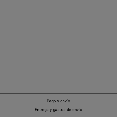
BOTAS
MOSQUETERAS
CON
TACHUELAS Y
TACÓN BLOQUE
(MODELO 590)
De €790,00
Pago y envío
Entrega y gastos de envío