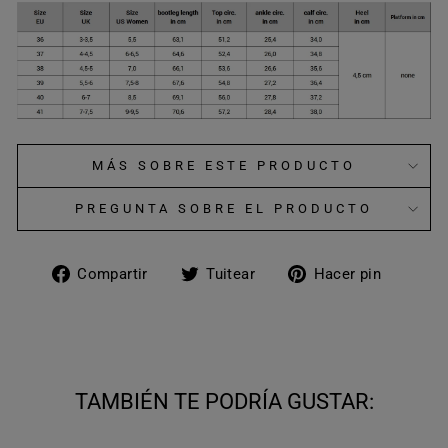
MÁS SOBRE ESTE PRODUCTO
PREGUNTA SOBRE EL PRODUCTO
Compartir
Tuitear
Pinear
Compartir
Tuitear
Hacer pin
en
en
en
Facebook
Twitter
Pinter
TAMBIÉN TE PODRÍA GUSTAR: