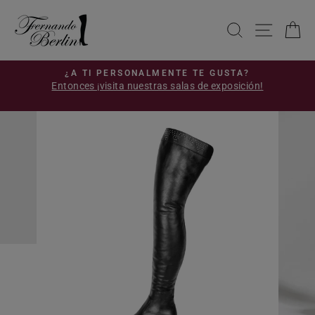
Ir
directamente
BUSCAR
NAVE
C
al
contenido
S
¿A TI PERSONALMENTE TE GUSTA?
Entonces ¡visita nuestras salas de exposición!
diapositivas
!
pausa