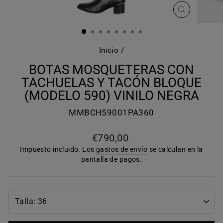
CERRAR
(ESC)
Inicio
/
BOTAS MOSQUETERAS CON
TACHUELAS Y TACÓN BLOQUE
(MODELO 590) VINILO NEGRA
MMBCH59001PA360
Precio
€790,00
habitual
Impuesto incluido. Los
gastos de envío
se calculan en la
pantalla de pagos.