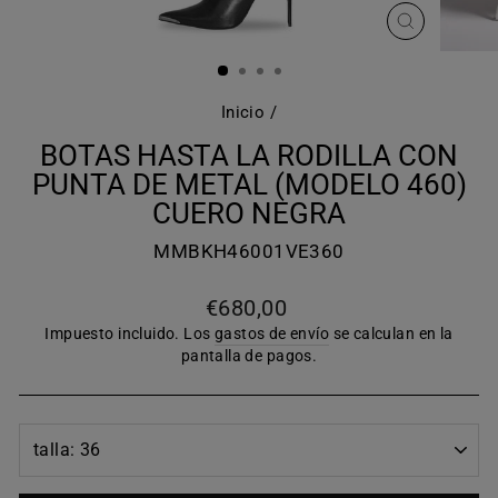
CERRAR
(ESC)
Inicio
/
BOTAS HASTA LA RODILLA CON
PUNTA DE METAL (MODELO 460)
CUERO NEGRA
MMBKH46001VE360
Precio
€680,00
habitual
Impuesto incluido. Los
gastos de envío
se calculan en la
pantalla de pagos.