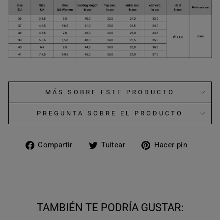
MÁS SOBRE ESTE PRODUCTO
PREGUNTA SOBRE EL PRODUCTO
Compartir
Tuitear
Pinear
Compartir
Tuitear
Hacer pin
en
en
en
Facebook
Twitter
Pinter
TAMBIÉN TE PODRÍA GUSTAR: