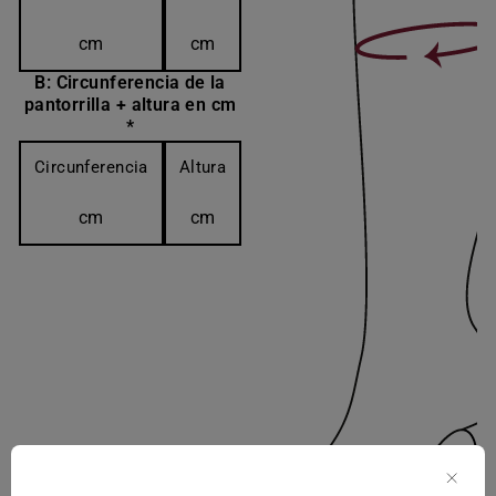
cm
cm
B: Circunferencia de la
pantorrilla + altura en cm
*
Circunferencia
Altura
cm
cm