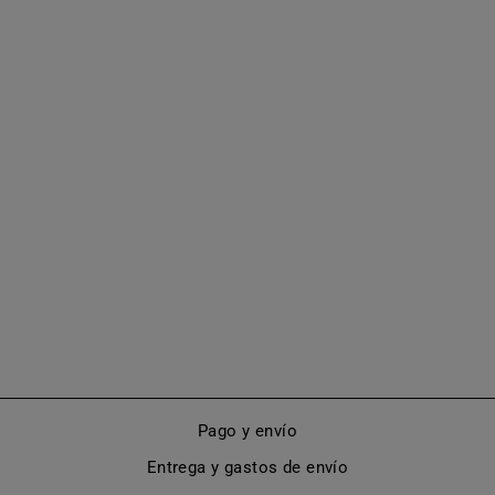
BOTA HASTA LA
RODILLA CON
PUNTA DE
METAL (MODELO
460)
De €480,00
Pago y envío
Entrega y gastos de envío