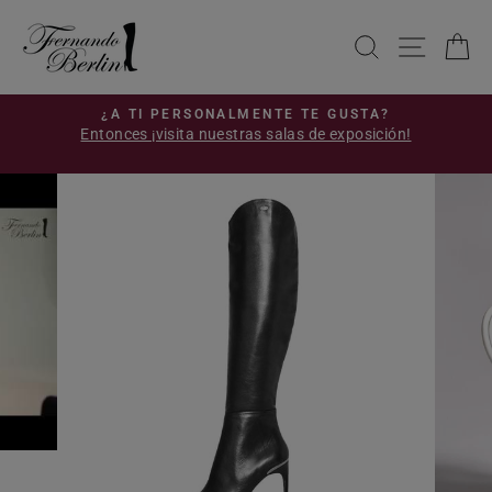
Ir
directamente
BUSCAR
NAVE
C
al
contenido
S
¿A TI PERSONALMENTE TE GUSTA?
Entonces ¡visita nuestras salas de exposición!
diapositivas
!
pausa