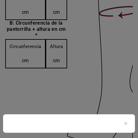
cm
cm
B: Circunferencia de la
pantorrilla + altura en cm
*
Circunferencia
Altura
cm
cm