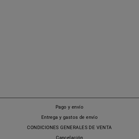
BOTAS HASTA
LA RODILLA
CON CORDONES
(MODELO 490)
De €665,00
Pago y envío
Entrega y gastos de envío
CONDICIONES GENERALES DE VENTA
Cancelación