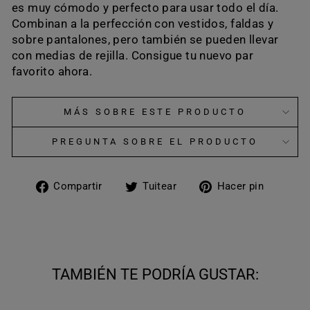
es muy cómodo y perfecto para usar todo el día.
Combinan a la perfección con vestidos, faldas y
sobre pantalones, pero también se pueden llevar
con medias de rejilla. Consigue tu nuevo par
favorito ahora.
MÁS SOBRE ESTE PRODUCTO
PREGUNTA SOBRE EL PRODUCTO
Compartir
Tuitear
Pinear
Compartir
Tuitear
Hacer pin
en
en
en
Facebook
Twitter
Pinter
TAMBIÉN TE PODRÍA GUSTAR: