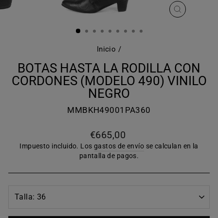
CERRAR
(ESC)
Inicio
/
BOTAS HASTA LA RODILLA CON
CORDONES (MODELO 490) VINILO
NEGRO
MMBKH49001PA360
Precio
€665,00
habitual
Impuesto incluido. Los
gastos de envío
se calculan en la
pantalla de pagos.