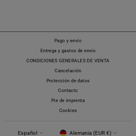
(MODELO 304)
De €450,00
Pago y envío
Entrega y gastos de envío
CONDICIONES GENERALES DE VENTA
Cancelación
Protección de datos
Contacto
Pie de imprenta
Cookies
IDIOMA
MONEDA
Español
Alemania (EUR €)