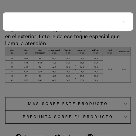
.
El modelo 304 combina el atractivo de un tacón
alto con la caña de una bota de montar. La bota
llega hasta la rodilla, pero es ligeramente más alta
en el exterior. Esto le da ese toque especial que
llama la atención.
MÁS SOBRE ESTE PRODUCTO
PREGUNTA SOBRE EL PRODUCTO
Compartir
Tuitear
Pinear