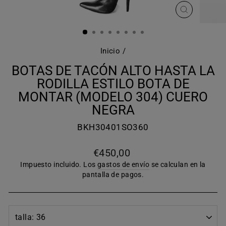
CERRAR
(ESC)
Inicio
/
BOTAS DE TACÓN ALTO HASTA LA
RODILLA ESTILO BOTA DE
MONTAR (MODELO 304) CUERO
NEGRA
BKH30401SO360
Precio
€450,00
habitual
Impuesto incluido. Los
gastos de envío
se calculan en la
pantalla de pagos.