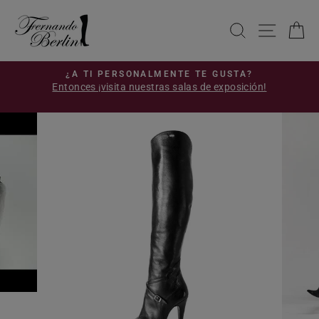
Ir
directamente
BUSCAR
NAVE
C
al
contenido
S
¿A TI PERSONALMENTE TE GUSTA?
Entonces ¡visita nuestras salas de exposición!
diapositivas
!
pausa