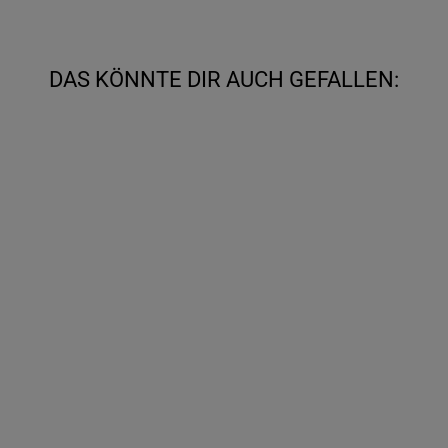
DAS KÖNNTE DIR AUCH GEFALLEN:
STIEFELBÄNDER
MIT NIETEN
UND
DRUCKKNOPF
(P9)
Von €50,00