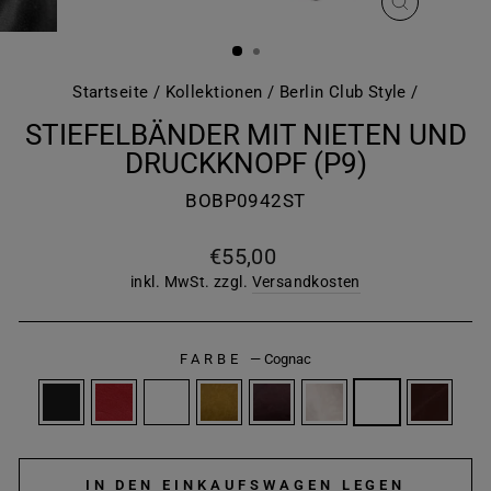
SCHLIESS
ESC)
Startseite
/
Kollektionen
/
Berlin Club Style
/
STIEFELBÄNDER MIT NIETEN UND
DRUCKKNOPF (P9)
BOBP0942ST
Normaler
€55,00
Preis
inkl. MwSt. zzgl.
Versandkosten
FARBE
—
Cognac
IN DEN EINKAUFSWAGEN LEGEN