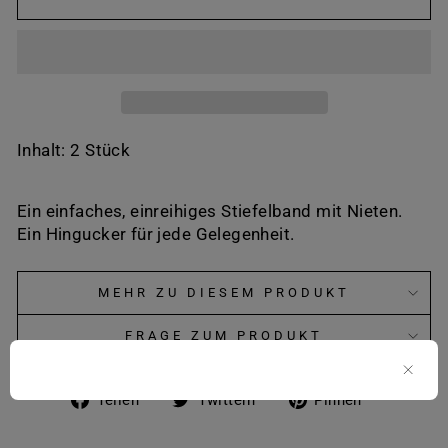
Inhalt: 2 Stück
Ein einfaches, einreihiges Stiefelband mit Nieten.
Ein Hingucker für jede Gelegenheit.
MEHR ZU DIESEM PRODUKT
FRAGE ZUM PRODUKT
Auf
Auf
Auf
Teilen
Twittern
Pinnen
Facebook
Twitter
Pinteres
teilen
twittern
pinnen