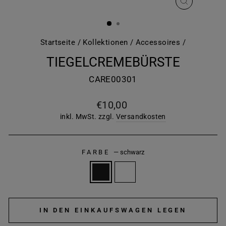
SCHLIESS
ESC)
Startseite
/
Kollektionen
/
Accessoires
/
TIEGELCREMEBÜRSTE
CARE00301
Normaler
€10,00
Preis
inkl. MwSt. zzgl.
Versandkosten
FARBE
—
schwarz
IN DEN EINKAUFSWAGEN LEGEN