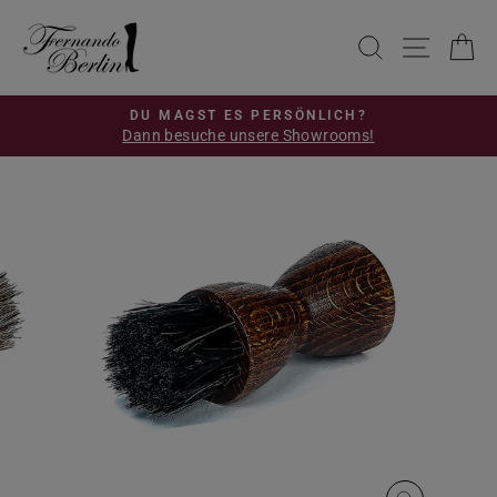
Direkt
zum
SUCHE
SEIT
E
Inhalt
DU MAGST ES PERSÖNLICH?
Dann besuche unsere Showrooms!
Pause
Diashow