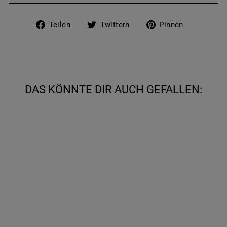
Auf
Auf
Auf
Teilen
Twittern
Pinnen
Facebook
Twitter
Pinteres
teilen
twittern
pinnen
DAS KÖNNTE DIR AUCH GEFALLEN:
TIEGELCREMEBÜ
RSTE
€10,00