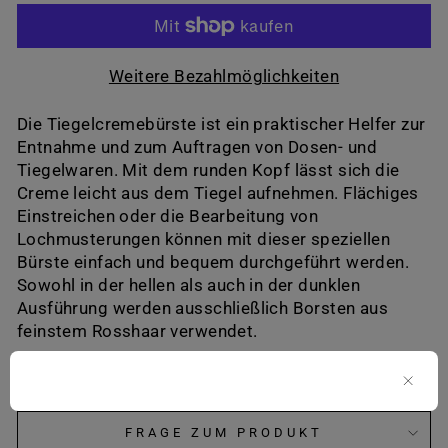
Weitere Bezahlmöglichkeiten
Die Tiegelcremebürste ist ein praktischer Helfer zur
Entnahme und zum Auftragen von Dosen- und
Tiegelwaren. Mit dem runden Kopf lässt sich die
Creme leicht aus dem Tiegel aufnehmen. Flächiges
Einstreichen oder die Bearbeitung von
Lochmusterungen können mit dieser speziellen
Bürste einfach und bequem durchgeführt werden.
Sowohl in der hellen als auch in der dunklen
Ausführung werden ausschließlich Borsten aus
feinstem Rosshaar verwendet.
MEHR ZU DIESEM PRODUKT
FRAGE ZUM PRODUKT