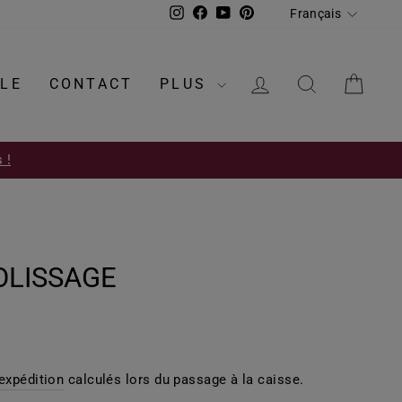
LANGUE
Instagram
Facebook
YouTube
Pinterest
Français
SE CONNECTE
RECHERC
PAN
LE
CONTACT
PLUS
 !
OLISSAGE
'expédition
calculés lors du passage à la caisse.