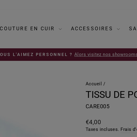
COUTURE EN CUIR
ACCESSOIRES
SA
Alors visitez nos showrooms
OUS L'AIMEZ PERSONNEL ?
Diaporama
Pause
Accueil
/
TISSU DE P
CARE005
Prix
€4,00
régulier
Taxes incluses.
Frais d