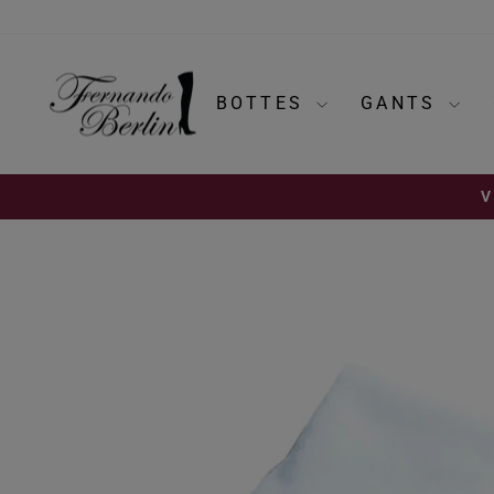
Passer
au
contenu
BOTTES
GANTS
V