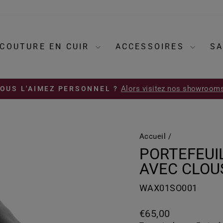
COUTURE EN CUIR
ACCESSOIRES
SA
Alors visitez nos showrooms
OUS L'AIMEZ PERSONNEL ?
Diaporama
Pause
Accueil
/
PORTEFEUI
AVEC CLOU
WAX01SO001
Prix
€65,00