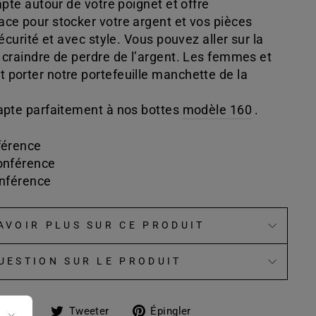
apte autour de votre poignet et offre
ce pour stocker votre argent et vos pièces
écurité et avec style. Vous pouvez aller sur la
 craindre de perdre de l’argent. Les femmes et
porter notre portefeuille manchette de la
apte parfaitement
à nos
bottes
modèle 160
.
férence
onférence
onférence
AVOIR PLUS SUR CE PRODUIT
UESTION SUR LE PRODUIT
Partager
Tweeter
Épingler
rtager
Tweeter
Épingler