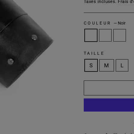
régulier
Taxes incluses.
Frais d
COULEUR
—
Noir
TAILLE
S
M
L