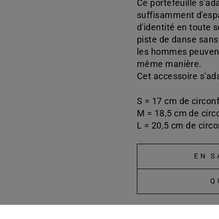
Ce portefeuille s'ad
suffisamment d'espa
d'identité en toute s
piste de danse sans
les hommes peuvent 
même manière.
Cet accessoire s'ad
S = 17 cm de circon
M = 18,5 cm de circ
L = 20,5 cm de circ
EN S
Q
Pa