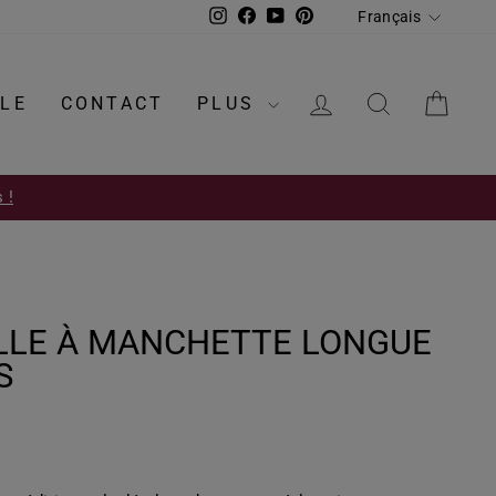
LANGUE
Instagram
Facebook
YouTube
Pinterest
Français
SE CONNECTE
RECHERC
PAN
LE
CONTACT
PLUS
 !
LLE À MANCHETTE LONGUE
S