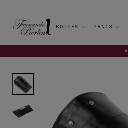
Passer
au
contenu
BOTTES
GANTS
V