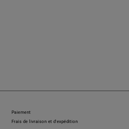
PORTEFEUILLE À MANCHETTE
LONGUE AVEC CLOUS
À partir de €65,00
Paiement
Frais de livraison et d'expédition