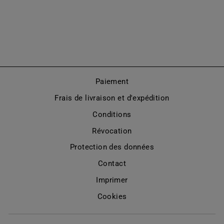
POINTUES À
TALON PLAT
(MODÈLE 180)
À partir de €715,00
Paiement
Frais de livraison et d'expédition
Conditions
Révocation
Protection des données
Contact
Imprimer
Cookies