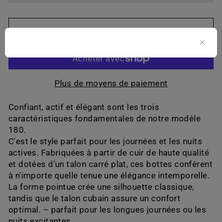
AJOUTER AU PANIER
Plus de moyens de paiement
Confiant, actif et élégant sont les trois
caractéristiques fondamentales de notre modèle
180.
C'est le style parfait pour les journées et les nuits
actives. Fabriquées à partir de cuir de haute qualité
et dotées d'un talon carré plat, ces bottes confèrent
à n'importe quelle tenue une élégance intemporelle.
La forme pointue crée une silhouette classique,
tandis que le talon cubain assure un confort
optimal. – parfait pour les longues journées ou les
nuits excitantes.