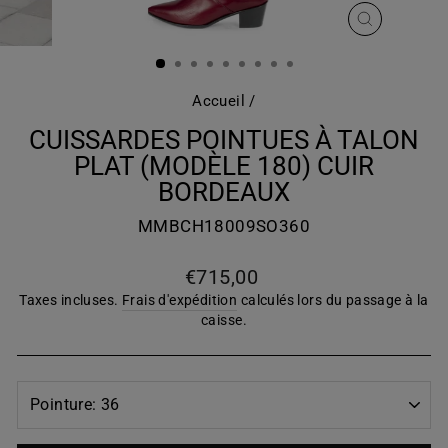
FERMER
(ESC)
Accueil
/
CUISSARDES POINTUES À TALON
PLAT (MODÈLE 180) CUIR
BORDEAUX
MMBCH18009SO360
Prix
€715,00
régulier
Taxes incluses.
Frais d'expédition
calculés lors du passage à la
caisse.