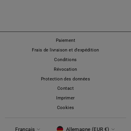
(MODÈLE 609)
À partir de €620,00
Paiement
Frais de livraison et d'expédition
Conditions
Révocation
Protection des données
Contact
Imprimer
Cookies
LANGUE
DEVISE
Français
Allemagne (EUR €)