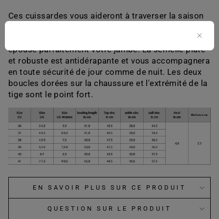
Ces cuissardes vous aideront à traverser la saison
froide. Le cuir souple vous garde au chaud contre le
vent et les intempéries, et la doublure en cuir
épouse parfaitement votre jambe. La semelle plate
et robuste est antidérapante et vous accompagnera
en toute sécurité de jour comme de nuit. Les deux
boucles dorées sur la chaussure et l'extrémité de la
tige sont le point fort.
EN SAVOIR PLUS SUR CE PRODUIT
QUESTION SUR LE PRODUIT