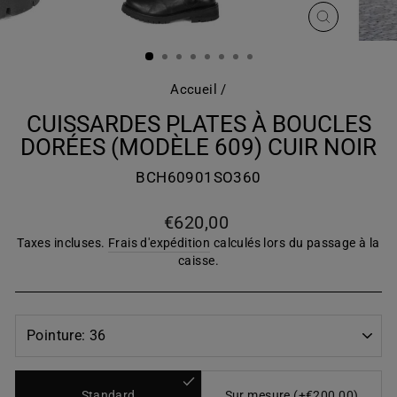
FERMER
(ESC)
Accueil
/
CUISSARDES PLATES À BOUCLES
DORÉES (MODÈLE 609) CUIR NOIR
BCH60901SO360
Prix
€620,00
régulier
Taxes incluses.
Frais d'expédition
calculés lors du passage à la
caisse.
Standard
Sur mesure (+€200,00)