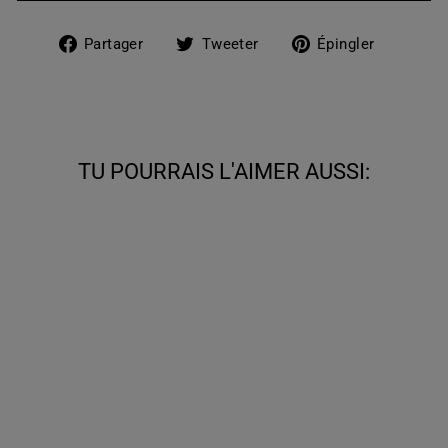
Partager
Tweeter
Épingle
Partager
Tweeter
Épingler
sur
sur
sur
Facebook
Twitter
Pintere
TU POURRAIS L'AIMER AUSSI:
CUISSARDES
PLATES À
BOUCLES
DORÉES