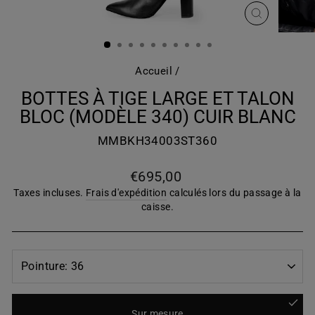
FERMER
(ESC)
Accueil
/
BOTTES À TIGE LARGE ET TALON
BLOC (MODÈLE 340) CUIR BLANC
MMBKH34003ST360
Prix
€695,00
régulier
Taxes incluses.
Frais d'expédition
calculés lors du passage à la
caisse.
Sur mesure