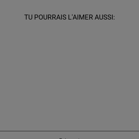
TU POURRAIS L'AIMER AUSSI:
BOTTES À TIGE
LARGE ET
TALON BLOC
(MODÈLE 340)
À partir de €695,00