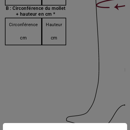
B : Circonférence du mollet
+ hauteur en cm *
Circonférence
Hauteur
cm
cm