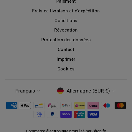
Paiement
Frais de livraison et d'expédition
Conditions
Révocation
Protection des données
Contact
Imprimer
Cookies
LANGUE
DEVISE
Français
Allemagne (EUR €)
Commerce électronique propulsé par Shopify